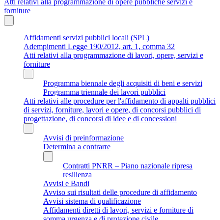
Atti relativi alla programmazione di opere pubbliche servizi e
forniture
Affidamenti servizi pubblici locali (SPL)
Adempimenti Legge 190/2012, art. 1, comma 32
Atti relativi alla programmazione di lavori, opere, servizi e
forniture
Programma biennale degli acquisiti di beni e servizi
Programma triennale dei lavori pubblici
Atti relativi alle procedure per l'affidamento di appalti pubblici
di servizi, forniture, lavori e opere, di concorsi pubblici di
progettazione, di concorsi di idee e di concessioni
Avvisi di preinformazione
Determina a contrarre
Contratti PNRR – Piano nazionale ripresa
resilienza
Avvisi e Bandi
Avviso sui risultati delle procedure di affidamento
Avvisi sistema di qualificazione
Affidamenti diretti di lavori, servizi e forniture di
somma urgenza e di protezione civile