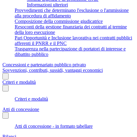
Informazioni ulteriori
Provvedimenti che determinano l'esclusione o l'ammissione
alla procedura di affidamento
Composizione della commissione giudicatrice
Resoconti della gestione finanziaria dei contratti al termine
della loro esecuzione
Pari Opportunità e Inclusione lavorativa nei contratti pubblici
afferenti il PNRR e il PNC
Trasparenza nella partecipazione di portatori di interesse e
dibattito pubblico
Concessioni e partenariato pubblico privato
Sovvenzioni, contributi, sussidi, vantaggi economici
Criteri e modalità
Criteri e modalità
Atti di concessione
Atti di concessione - in formato tabellare
Bilanci