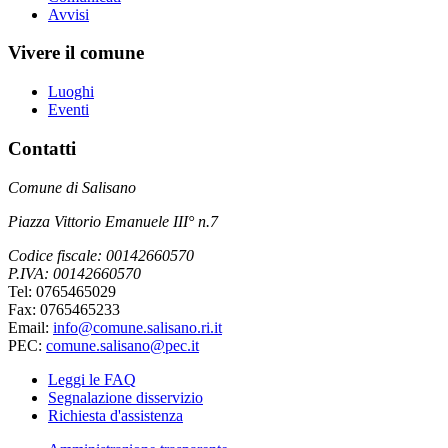
Avvisi
Vivere il comune
Luoghi
Eventi
Contatti
Comune di Salisano
Piazza Vittorio Emanuele III° n.7
Codice fiscale: 00142660570
P.IVA: 00142660570
Tel: 0765465029
Fax: 0765465233
Email:
info@comune.salisano.ri.it
PEC:
comune.salisano@pec.it
Leggi le FAQ
Segnalazione disservizio
Richiesta d'assistenza