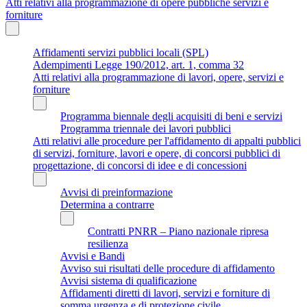
Atti relativi alla programmazione di opere pubbliche servizi e
forniture
Affidamenti servizi pubblici locali (SPL)
Adempimenti Legge 190/2012, art. 1, comma 32
Atti relativi alla programmazione di lavori, opere, servizi e
forniture
Programma biennale degli acquisiti di beni e servizi
Programma triennale dei lavori pubblici
Atti relativi alle procedure per l'affidamento di appalti pubblici
di servizi, forniture, lavori e opere, di concorsi pubblici di
progettazione, di concorsi di idee e di concessioni
Avvisi di preinformazione
Determina a contrarre
Contratti PNRR – Piano nazionale ripresa
resilienza
Avvisi e Bandi
Avviso sui risultati delle procedure di affidamento
Avvisi sistema di qualificazione
Affidamenti diretti di lavori, servizi e forniture di
somma urgenza e di protezione civile