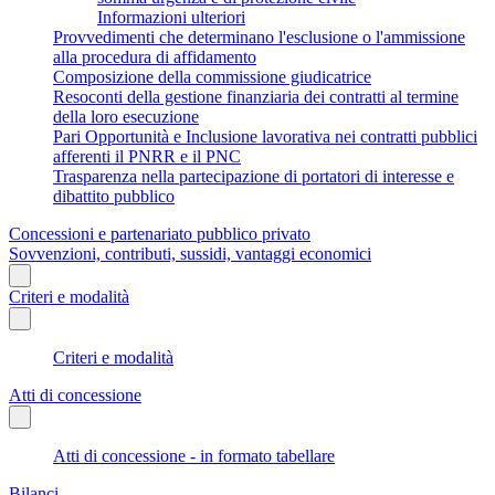
Informazioni ulteriori
Provvedimenti che determinano l'esclusione o l'ammissione
alla procedura di affidamento
Composizione della commissione giudicatrice
Resoconti della gestione finanziaria dei contratti al termine
della loro esecuzione
Pari Opportunità e Inclusione lavorativa nei contratti pubblici
afferenti il PNRR e il PNC
Trasparenza nella partecipazione di portatori di interesse e
dibattito pubblico
Concessioni e partenariato pubblico privato
Sovvenzioni, contributi, sussidi, vantaggi economici
Criteri e modalità
Criteri e modalità
Atti di concessione
Atti di concessione - in formato tabellare
Bilanci