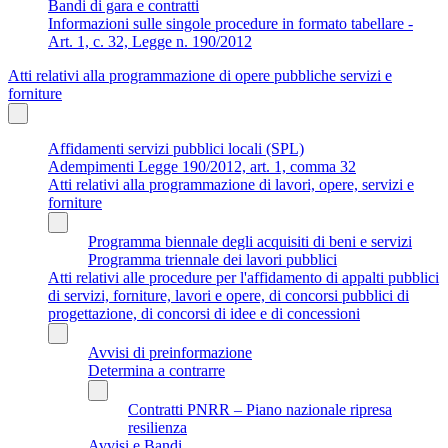
Bandi di gara e contratti
Informazioni sulle singole procedure in formato tabellare -
Art. 1, c. 32, Legge n. 190/2012
Atti relativi alla programmazione di opere pubbliche servizi e
forniture
Affidamenti servizi pubblici locali (SPL)
Adempimenti Legge 190/2012, art. 1, comma 32
Atti relativi alla programmazione di lavori, opere, servizi e
forniture
Programma biennale degli acquisiti di beni e servizi
Programma triennale dei lavori pubblici
Atti relativi alle procedure per l'affidamento di appalti pubblici
di servizi, forniture, lavori e opere, di concorsi pubblici di
progettazione, di concorsi di idee e di concessioni
Avvisi di preinformazione
Determina a contrarre
Contratti PNRR – Piano nazionale ripresa
resilienza
Avvisi e Bandi