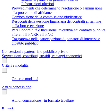
Informazioni ulteriori
Provvedimenti che determinano l'esclusione o l'ammissione
alla procedura di affidamento
Composizione della commissione giudicatrice
Resoconti della gestione finanziaria dei contratti al termine
della loro esecuzione
Pari Opportunità e Inclusione lavorativa nei contratti pubblici
afferenti il PNRR e il PNC
Trasparenza nella partecipazione di portatori di interesse e
dibattito pubblico
Concessioni e partenariato pubblico privato
Sovvenzioni, contributi, sussidi, vantaggi economici
Criteri e modalità
Criteri e modalità
Atti di concessione
Atti di concessione - in formato tabellare
Bilanci