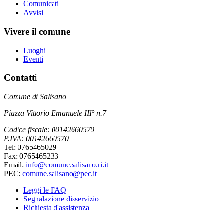
Comunicati
Avvisi
Vivere il comune
Luoghi
Eventi
Contatti
Comune di Salisano
Piazza Vittorio Emanuele III° n.7
Codice fiscale: 00142660570
P.IVA: 00142660570
Tel: 0765465029
Fax: 0765465233
Email:
info@comune.salisano.ri.it
PEC:
comune.salisano@pec.it
Leggi le FAQ
Segnalazione disservizio
Richiesta d'assistenza