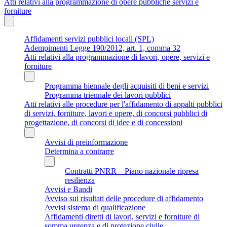
Atti relativi alla programmazione di opere pubbliche servizi e
forniture
Affidamenti servizi pubblici locali (SPL)
Adempimenti Legge 190/2012, art. 1, comma 32
Atti relativi alla programmazione di lavori, opere, servizi e
forniture
Programma biennale degli acquisiti di beni e servizi
Programma triennale dei lavori pubblici
Atti relativi alle procedure per l'affidamento di appalti pubblici
di servizi, forniture, lavori e opere, di concorsi pubblici di
progettazione, di concorsi di idee e di concessioni
Avvisi di preinformazione
Determina a contrarre
Contratti PNRR – Piano nazionale ripresa
resilienza
Avvisi e Bandi
Avviso sui risultati delle procedure di affidamento
Avvisi sistema di qualificazione
Affidamenti diretti di lavori, servizi e forniture di
somma urgenza e di protezione civile