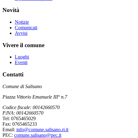
Novità
Notizie
Comunicati
Avvisi
Vivere il comune
Luoghi
Eventi
Contatti
Comune di Salisano
Piazza Vittorio Emanuele III° n.7
Codice fiscale: 00142660570
P.IVA: 00142660570
Tel: 0765465029
Fax: 0765465233
Email:
info@comune.salisano.ri.it
PEC:
comune.salisano@pec.it