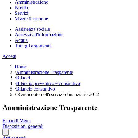
Amministrazione
Novità
Servizi
Vivere il comune
Assistenza sociale
Accesso all'informazione
Acqua
Tutti gli argomenti...
Accedi
Home
/
Amministrazione Trasparente
/
Bilanci
/
Bilancio preventivo e consuntivo
/
Bilancio consuntivo
/
Rendiconto dell'esercizio finanziario 2012
Amministrazione Trasparente
Espandi Menu
Disposizioni generali