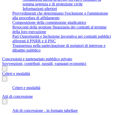
somma urgenza e di protezione civile
Informazioni ulteriori
Provvedimenti che determinano l'esclusione o l'ammissione
alla procedura di affidamento
Composizione della commissione giudicatrice
Resoconti della gestione finanziaria dei contratti al termine
della loro esecuzione
Pari Opportunità e Inclusione lavorativa nei contratti pubblici
afferenti il PNRR e il PNC
Trasparenza nella partecipazione di portatori di interesse e
dibattito pubblico
Concessioni e partenariato pubblico privato
Sovvenzioni, contributi, sussidi, vantaggi economici
Criteri e modalità
Criteri e modalità
Atti di concessione
Atti di concessione - in formato tabellare