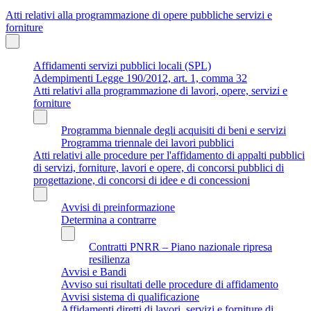
Atti relativi alla programmazione di opere pubbliche servizi e
forniture
Affidamenti servizi pubblici locali (SPL)
Adempimenti Legge 190/2012, art. 1, comma 32
Atti relativi alla programmazione di lavori, opere, servizi e
forniture
Programma biennale degli acquisiti di beni e servizi
Programma triennale dei lavori pubblici
Atti relativi alle procedure per l'affidamento di appalti pubblici
di servizi, forniture, lavori e opere, di concorsi pubblici di
progettazione, di concorsi di idee e di concessioni
Avvisi di preinformazione
Determina a contrarre
Contratti PNRR – Piano nazionale ripresa
resilienza
Avvisi e Bandi
Avviso sui risultati delle procedure di affidamento
Avvisi sistema di qualificazione
Affidamenti diretti di lavori, servizi e forniture di