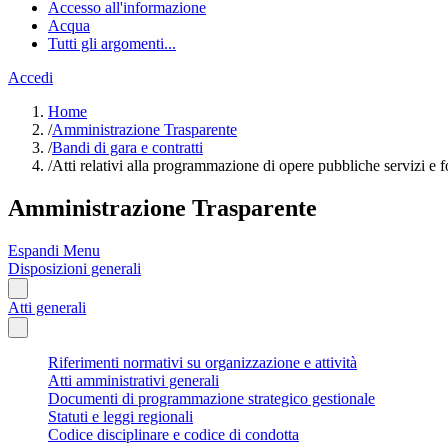
Accesso all'informazione
Acqua
Tutti gli argomenti...
Accedi
Home
/
Amministrazione Trasparente
/
Bandi di gara e contratti
/
Atti relativi alla programmazione di opere pubbliche servizi e f
Amministrazione Trasparente
Espandi Menu
Disposizioni generali
Atti generali
Riferimenti normativi su organizzazione e attività
Atti amministrativi generali
Documenti di programmazione strategico gestionale
Statuti e leggi regionali
Codice disciplinare e codice di condotta