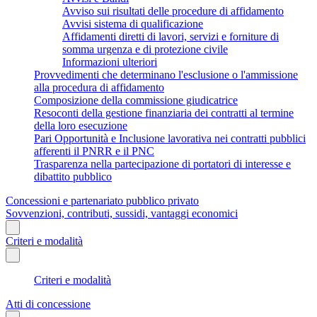
Avviso sui risultati delle procedure di affidamento
Avvisi sistema di qualificazione
Affidamenti diretti di lavori, servizi e forniture di
somma urgenza e di protezione civile
Informazioni ulteriori
Provvedimenti che determinano l'esclusione o l'ammissione
alla procedura di affidamento
Composizione della commissione giudicatrice
Resoconti della gestione finanziaria dei contratti al termine
della loro esecuzione
Pari Opportunità e Inclusione lavorativa nei contratti pubblici
afferenti il PNRR e il PNC
Trasparenza nella partecipazione di portatori di interesse e
dibattito pubblico
Concessioni e partenariato pubblico privato
Sovvenzioni, contributi, sussidi, vantaggi economici
Criteri e modalità
Criteri e modalità
Atti di concessione