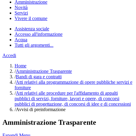
Amministrazione
Novità
Servizi
Vivere il comune
Assistenza sociale
Accesso all'informazione
Acqua
Tutti gli argomenti...
Accedi
Home
/
Amministrazione Trasparente
/
Bandi di gara e contratti
/
Atti relativi alla programmazione di opere pubbliche servizi e
forniture
/
Atti relativi alle procedure per l'affidamento di appalti
pubblici di servizi, forniture, lavori e opere, di concorsi
pubblici di progettazione, di concorsi di idee e di concessioni
/
Avvisi di preinformazione
Amministrazione Trasparente
Espandi Menu