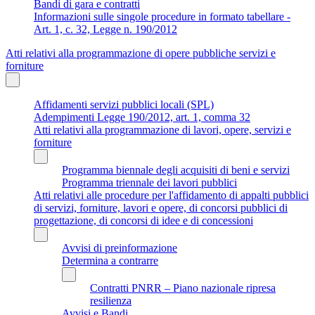
Bandi di gara e contratti
Informazioni sulle singole procedure in formato tabellare -
Art. 1, c. 32, Legge n. 190/2012
Atti relativi alla programmazione di opere pubbliche servizi e
forniture
Affidamenti servizi pubblici locali (SPL)
Adempimenti Legge 190/2012, art. 1, comma 32
Atti relativi alla programmazione di lavori, opere, servizi e
forniture
Programma biennale degli acquisiti di beni e servizi
Programma triennale dei lavori pubblici
Atti relativi alle procedure per l'affidamento di appalti pubblici
di servizi, forniture, lavori e opere, di concorsi pubblici di
progettazione, di concorsi di idee e di concessioni
Avvisi di preinformazione
Determina a contrarre
Contratti PNRR – Piano nazionale ripresa
resilienza
Avvisi e Bandi