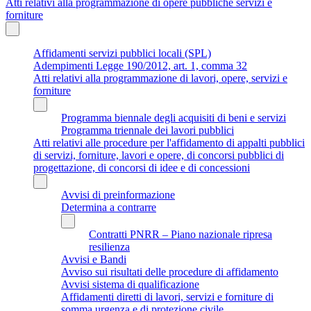
Atti relativi alla programmazione di opere pubbliche servizi e
forniture
Affidamenti servizi pubblici locali (SPL)
Adempimenti Legge 190/2012, art. 1, comma 32
Atti relativi alla programmazione di lavori, opere, servizi e
forniture
Programma biennale degli acquisiti di beni e servizi
Programma triennale dei lavori pubblici
Atti relativi alle procedure per l'affidamento di appalti pubblici
di servizi, forniture, lavori e opere, di concorsi pubblici di
progettazione, di concorsi di idee e di concessioni
Avvisi di preinformazione
Determina a contrarre
Contratti PNRR – Piano nazionale ripresa
resilienza
Avvisi e Bandi
Avviso sui risultati delle procedure di affidamento
Avvisi sistema di qualificazione
Affidamenti diretti di lavori, servizi e forniture di
somma urgenza e di protezione civile