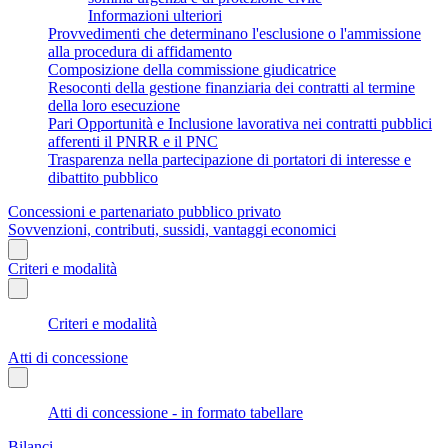
Informazioni ulteriori
Provvedimenti che determinano l'esclusione o l'ammissione
alla procedura di affidamento
Composizione della commissione giudicatrice
Resoconti della gestione finanziaria dei contratti al termine
della loro esecuzione
Pari Opportunità e Inclusione lavorativa nei contratti pubblici
afferenti il PNRR e il PNC
Trasparenza nella partecipazione di portatori di interesse e
dibattito pubblico
Concessioni e partenariato pubblico privato
Sovvenzioni, contributi, sussidi, vantaggi economici
Criteri e modalità
Criteri e modalità
Atti di concessione
Atti di concessione - in formato tabellare
Bilanci