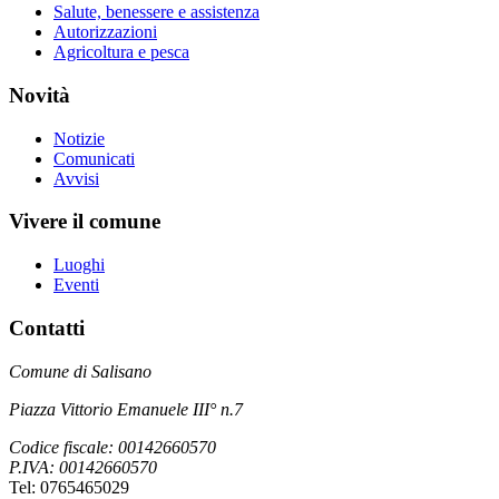
Salute, benessere e assistenza
Autorizzazioni
Agricoltura e pesca
Novità
Notizie
Comunicati
Avvisi
Vivere il comune
Luoghi
Eventi
Contatti
Comune di Salisano
Piazza Vittorio Emanuele III° n.7
Codice fiscale: 00142660570
P.IVA: 00142660570
Tel: 0765465029