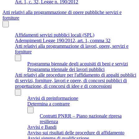
Art. 1, c. 32, Legge n. 190/2012
Atti relativi alla programmazione di opere pubbliche servizi e
forniture
Affidamenti servizi pubblici locali (SPL)
Adempimenti Legge 190/2012, art. 1, comma 32
Atti relativi alla programmazione di lavori, opere, servizi e
forniture
Programma biennale degli acquisiti di beni e servizi
Programma triennale dei lavori pubblici
Atti relativi alle procedure per l'affidamento di appalti pubblici
di servizi, forniture, lavori e opere, di concorsi pubblici di
progettazione, di concorsi di idee e di concessioni
Avvisi di preinformazione
Determina a contrarre
Contratti PNRR – Piano nazionale ripresa
resilienza
Avvisi e Bandi
Avviso sui risultati delle procedure di affidamento
Avvisi sistema di qualificazione