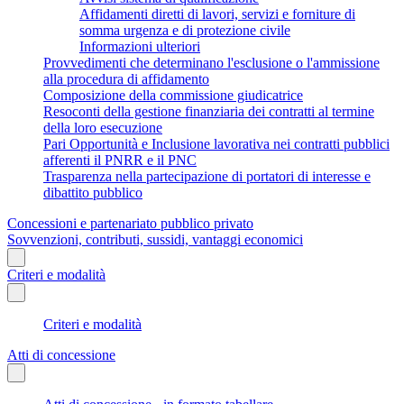
Affidamenti diretti di lavori, servizi e forniture di
somma urgenza e di protezione civile
Informazioni ulteriori
Provvedimenti che determinano l'esclusione o l'ammissione
alla procedura di affidamento
Composizione della commissione giudicatrice
Resoconti della gestione finanziaria dei contratti al termine
della loro esecuzione
Pari Opportunità e Inclusione lavorativa nei contratti pubblici
afferenti il PNRR e il PNC
Trasparenza nella partecipazione di portatori di interesse e
dibattito pubblico
Concessioni e partenariato pubblico privato
Sovvenzioni, contributi, sussidi, vantaggi economici
Criteri e modalità
Criteri e modalità
Atti di concessione