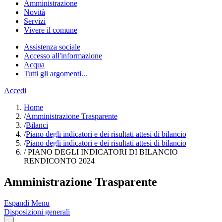
Amministrazione
Novità
Servizi
Vivere il comune
Assistenza sociale
Accesso all'informazione
Acqua
Tutti gli argomenti...
Accedi
Home
/
Amministrazione Trasparente
/
Bilanci
/
Piano degli indicatori e dei risultati attesi di bilancio
/
Piano degli indicatori e dei risultati attesi di bilancio
/
PIANO DEGLI INDICATORI DI BILANCIO
RENDICONTO 2024
Amministrazione Trasparente
Espandi Menu
Disposizioni generali